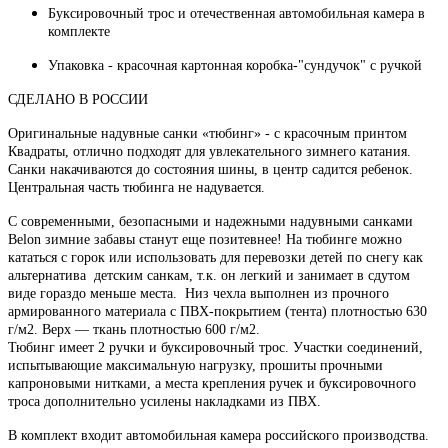
Буксировочный трос и отечественная автомобильная камера в
комплекте
Упаковка - красочная картонная коробка-"сундучок" с ручкой
СДЕЛАНО В РОССИИ
Оригинальные надувные санки «тюбинг» - с красочным принтом
Квадраты, отлично подходят для увлекательного зимнего катания.
Санки накачиваются до состояния шины, в центр садится ребенок.
Центральная часть тюбинга не надувается.
С современными, безопасными и надежными надувными санками
Belon зимние забавы станут еще позитевнее! На тюбинге можно
кататься с горок или использовать для перевозки детей по снегу как
альтернатива детским санкам, т.к. он легкий и занимает в сдутом
виде гораздо меньше места. Низ чехла выполнен из прочного
армированного материала с ПВХ-покрытием (тента) плотностью 630
г/м2. Верх — ткань плотностью 600 г/м2.
Тюбинг имеет 2 ручки и буксировочный трос. Участки соединений,
испытывающие максимальную нагрузку, прошиты прочными
капроновыми нитками, а места крепления ручек и буксировочного
троса дополнительно усилены накладками из ПВХ.
В комплект входит автомобильная камера российского производства.