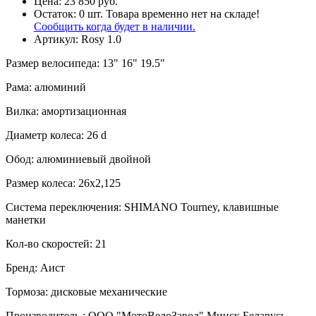
Цена:
23 850 руб.
Остаток:
0
шт.
Товара временно нет на складе!
Сообщить когда будет в наличии.
Артикул:
Rosy 1.0
Размер велосипеда
:
13" 16" 19.5"
Рама
:
алюминий
Вилка
:
амортизационная
Диаметр колеса
:
26 d
Обод
:
алюминиевый двойной
Размер колеса
:
26х2,125
Система переключения
:
SHIMANO Tourney, клавишные
манетки
Кол-во скоростей
:
21
Бренд
:
Аист
Тормоза
:
дисковые механические
Производитель
:
ООО "МотоВелоЗавод" Минск Беларусь