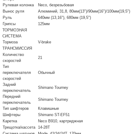
Рулевая колонка
Neco, безрезьбовая
Вынос руля
Алюминий, 31,8, 80мм(13")/90мм(16")/100мм(19,5")
Руль
640мм (13,16"), 680мм (19,5")
Грипсы
125мм
ТОРМОЗНАЯ
СИСТЕМА
Тормоза
V-brake
ТРАНСМИССИЯ
Количество
21
скоростей
Тип
переключателя
Обычный
скоростей
Задний
Shimano Tourney
переключатель
Передний
Shimano Tourney
переключатель
Тип шифтеров
Клавишные
Шифтеры
Shimano ST-EF51
Каретка
Neco B910, картриджная
Трещотка/кассета
14-28Т
Система шатунов
Mode, 42/34/24Т, 170мм