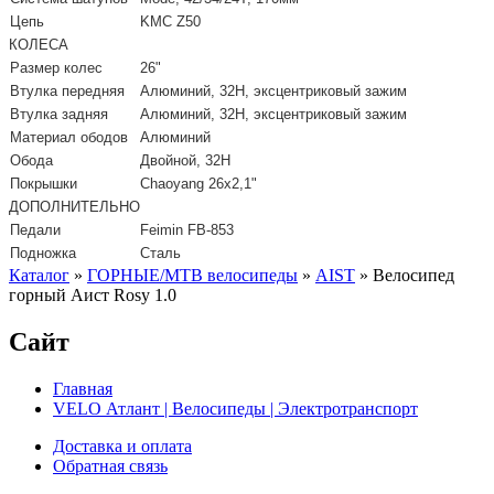
Цепь
KMC Z50
КОЛЕСА
Размер колес
26"
Втулка передняя
Алюминий, 32H, эксцентриковый зажим
Втулка задняя
Алюминий, 32H, эксцентриковый зажим
Материал ободов
Алюминий
Обода
Двойной, 32Н
Покрышки
Chaoyang 26х2,1"
ДОПОЛНИТЕЛЬНО
Педали
Feimin FB-853
Подножка
Сталь
Каталог
»
ГОРНЫЕ/MTB велосипеды
»
AIST
»
Велосипед
горный Аист Rosy 1.0
Сайт
Главная
VELO Атлант | Велосипеды | Электротранспорт
Доставка и оплата
Обратная связь